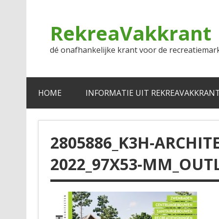
Doorgaan
naar
inhoud
RekreaVakkrant
dé onafhankelijke krant voor de recreatiemar
HOME
INFORMATIE UIT REKREAVAKKRAN
2805886_K3H-ARCHIT
2022_97X53-MM_OUTL