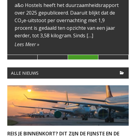
a&o Hostels heeft het duurzaamheidsrapport
SE
over 2025 gepubliceerd. Daaruit blijkt dat de
CO₂e-uitstoot per overnachting met 1,9
Ben
procent is gedaald ten opzichte van een jaar
hav
eerder, tot 3,58 kilogram. Sinds […]
Op 
Lees Meer »
hon
Wer
Lee
ALLE NIEUWS
REIS JE BINNENKORT? DIT ZIJN DE FIJNSTE EN DE