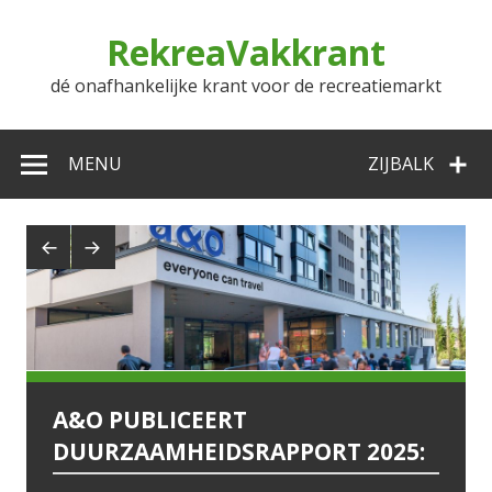
Doorgaan
naar
RekreaVakkrant
inhoud
dé onafhankelijke krant voor de recreatiemarkt
MENU
ZIJBALK
A&O PUBLICEERT
W
DUURZAAMHEIDSRAPPORT 2025:
PR
VO