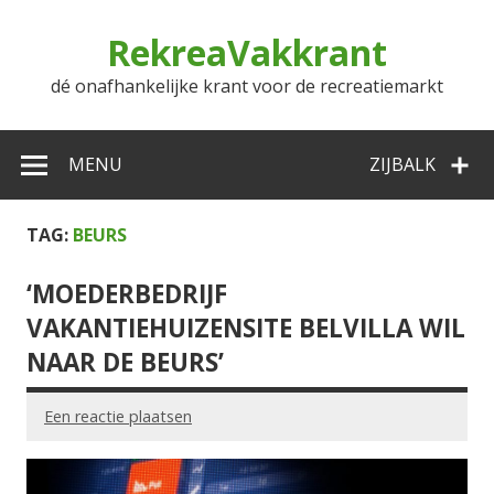
Doorgaan
naar
RekreaVakkrant
inhoud
dé onafhankelijke krant voor de recreatiemarkt
MENU
ZIJBALK
TAG:
BEURS
‘MOEDERBEDRIJF
VAKANTIEHUIZENSITE BELVILLA WIL
NAAR DE BEURS’
Een reactie plaatsen