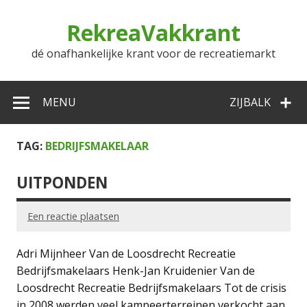
Doorgaan
naar
RekreaVakkrant
inhoud
dé onafhankelijke krant voor de recreatiemarkt
MENU
ZIJBALK
TAG:
BEDRIJFSMAKELAAR
UITPONDEN
Een reactie plaatsen
Adri Mijnheer Van de Loosdrecht Recreatie
Bedrijfsmakelaars Henk-Jan Kruidenier Van de
Loosdrecht Recreatie Bedrijfsmakelaars Tot de crisis
in 2008 werden veel kampeerterreinen verkocht aan