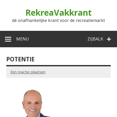
Doorgaan
naar
RekreaVakkrant
inhoud
dé onafhankelijke krant voor de recreatiemarkt
MENU
ZIJBALK
POTENTIE
Een reactie plaatsen