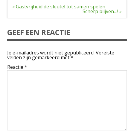
Bericht
« Gastvrijheid de sleutel tot samen spelen
navigatie
Scherp blijven…! »
GEEF EEN REACTIE
Je e-mailadres wordt niet gepubliceerd.
Vereiste
velden zijn gemarkeerd met
*
Reactie
*