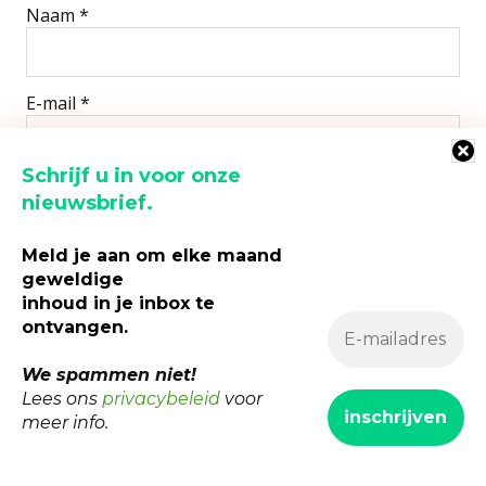
Naam
*
E-mail
*
Schrijf u in voor onze
Site
nieuwsbrief.
Meld je aan om elke maand
geweldige
inhoud in je inbox te
Mijn naam, e-mail en site opslaan in deze browser
voor de volgende keer wanneer ik een reactie plaats.
ontvangen.
We spammen niet!
Lees ons
privacybeleid
voor
meer info.
Alternative:
Copyright © RVK |
Privacybeleid