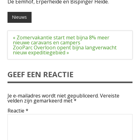
De Eemhof, Erperheide en Bispinger Heide.
Nieuws
Bericht
« Zomervakantie start met bijna 8% meer
navigatie
nieuwe caravans en campers
ZooParc Overloon opent bijna langverwacht
nieuw expeditiegebied »
GEEF EEN REACTIE
Je e-mailadres wordt niet gepubliceerd.
Vereiste
velden zijn gemarkeerd met
*
Reactie
*