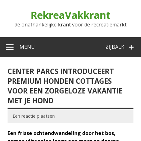
Doorgaan
naar
RekreaVakkrant
inhoud
dé onafhankelijke krant voor de recreatiemarkt
MENU
ZIJBALK
CENTER PARCS INTRODUCEERT
PREMIUM HONDEN COTTAGES
VOOR EEN ZORGELOZE VAKANTIE
MET JE HOND
Een reactie plaatsen
Een frisse ochtendwandeling door het bos,
samen uitwaaien langs een meer en daarna