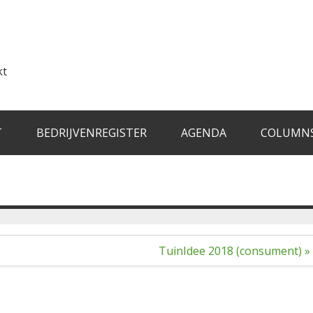
kt
T
BEDRIJVENREGISTER
AGENDA
COLUMN
TuinIdee 2018 (consument) »