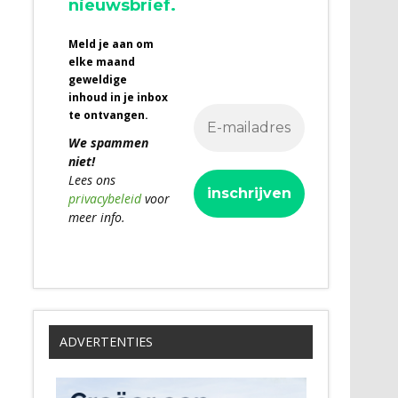
nieuwsbrief.
Meld je aan om
elke maand
geweldige
inhoud in je inbox
te ontvangen.
We spammen
niet!
Lees ons
privacybeleid
voor
meer info.
ADVERTENTIES