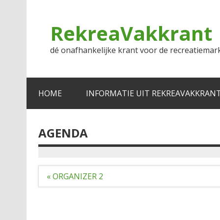
Doorgaan
naar
inhoud
RekreaVakkrant
dé onafhankelijke krant voor de recreatiemar
HOME
INFORMATIE UIT REKREAVAKKRAN
AGENDA
Bericht
« ORGANIZER 2
navigatie