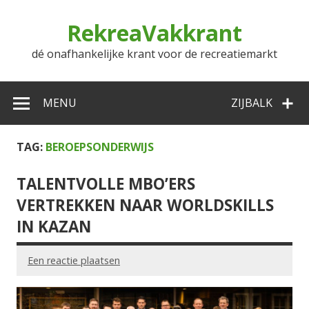
Doorgaan
naar
RekreaVakkrant
inhoud
dé onafhankelijke krant voor de recreatiemarkt
MENU
ZIJBALK
TAG:
BEROEPSONDERWIJS
TALENTVOLLE MBO’ERS
VERTREKKEN NAAR WORLDSKILLS
IN KAZAN
Een reactie plaatsen