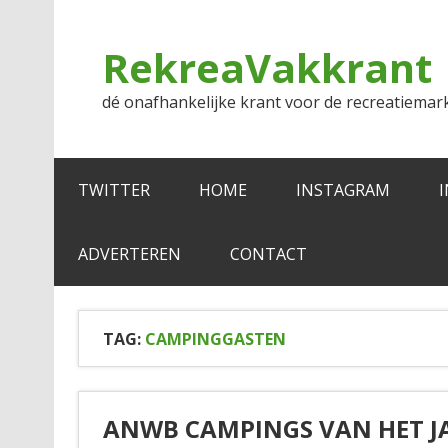
Doorgaan
naar
inhoud
RekreaVakkrant
dé onafhankelijke krant voor de recreatiemar
TWITTER
HOME
INSTAGRAM
ADVERTEREN
CONTACT
TAG:
CAMPINGGASTEN
ANWB CAMPINGS VAN HET J