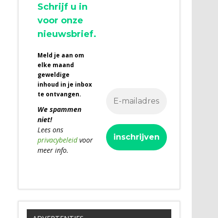
Schrijf u in
voor onze
nieuwsbrief.
Meld je aan om
elke maand
geweldige
inhoud in je inbox
te ontvangen.
We spammen
niet!
Lees ons
privacybeleid
voor
meer info.