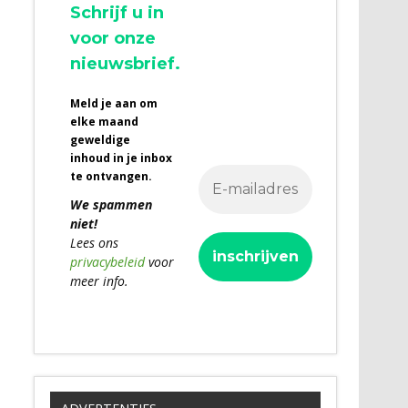
Schrijf u in
voor onze
nieuwsbrief.
Meld je aan om
elke maand
geweldige
inhoud in je inbox
te ontvangen.
We spammen
niet!
Lees ons
privacybeleid
voor
meer info.