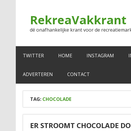
Doorgaan
naar
inhoud
RekreaVakkrant
dé onafhankelijke krant voor de recreatiemar
TWITTER
HOME
INSTAGRAM
ADVERTEREN
CONTACT
TAG:
CHOCOLADE
ER STROOMT CHOCOLADE DO