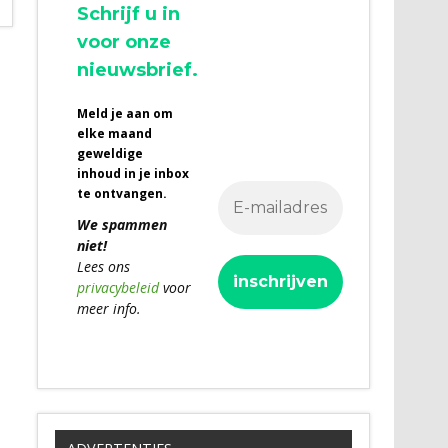
Schrijf u in
voor onze
nieuwsbrief.
Meld je aan om
elke maand
geweldige
inhoud in je inbox
te ontvangen.
We spammen
niet!
Lees ons
privacybeleid
voor
meer info.