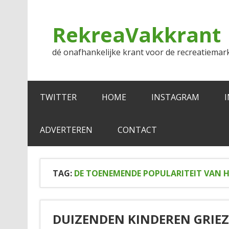
Doorgaan
naar
inhoud
RekreaVakkrant
dé onafhankelijke krant voor de recreatiemar
TWITTER
HOME
INSTAGRAM
ADVERTEREN
CONTACT
TAG:
DE TOENEMENDE POPULARITEIT VAN 
DUIZENDEN KINDEREN GRIE