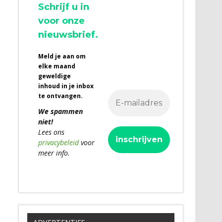
Schrijf u in
voor onze
nieuwsbrief.
Meld je aan om
elke maand
geweldige
inhoud in je inbox
te ontvangen.
We spammen
niet!
Lees ons
privacybeleid
voor
meer info.