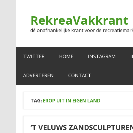
Doorgaan
naar
inhoud
RekreaVakkrant
dé onafhankelijke krant voor de recreatiemar
TWITTER
HOME
INSTAGRAM
ADVERTEREN
CONTACT
TAG:
EROP UIT IN EIGEN LAND
’T VELUWS ZANDSCULPTUREN