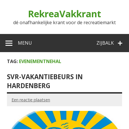
Doorgaan
naar
RekreaVakkrant
inhoud
dé onafhankelijke krant voor de recreatiemarkt
MENU
ZIJBALK
TAG:
EVENEMENTNEHAL
SVR-VAKANTIEBEURS IN
HARDENBERG
Een reactie plaatsen