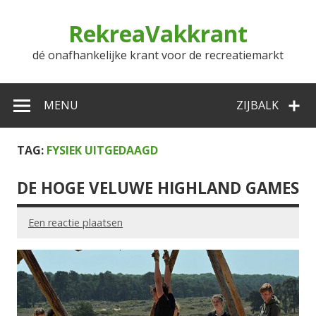
Doorgaan
naar
RekreaVakkrant
inhoud
dé onafhankelijke krant voor de recreatiemarkt
MENU
ZIJBALK
TAG:
FYSIEK UITGEDAAGD
DE HOGE VELUWE HIGHLAND GAMES
Een reactie plaatsen