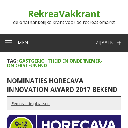
Doorgaan
naar
RekreaVakkrant
inhoud
dé onafhankelijke krant voor de recreatiemarkt
MENU
ZIJBALK
TAG:
GASTGERICHTHEID EN ONDERNEMER-
ONDERSTEUNEND
NOMINATIES HORECAVA
INNOVATION AWARD 2017 BEKEND
Een reactie plaatsen