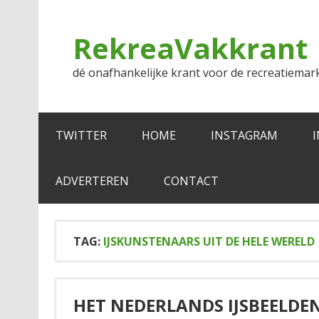
Doorgaan
naar
inhoud
RekreaVakkrant
dé onafhankelijke krant voor de recreatiemar
TWITTER
HOME
INSTAGRAM
ADVERTEREN
CONTACT
TAG:
IJSKUNSTENAARS UIT DE HELE WERELD
HET NEDERLANDS IJSBEELDEN