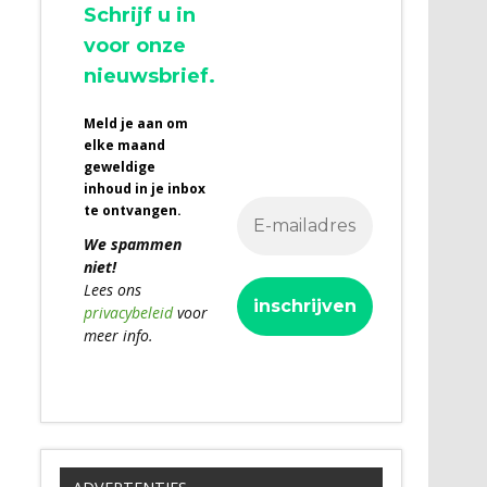
Schrijf u in
voor onze
nieuwsbrief.
Meld je aan om
elke maand
geweldige
inhoud in je inbox
te ontvangen.
We spammen
niet!
Lees ons
privacybeleid
voor
meer info.