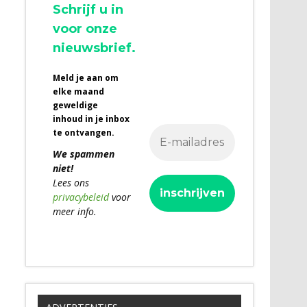
Schrijf u in
voor onze
nieuwsbrief.
Meld je aan om
elke maand
geweldige
inhoud in je inbox
te ontvangen.
We spammen
niet!
Lees ons
privacybeleid
voor
meer info.