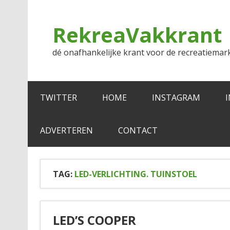
Doorgaan
naar
inhoud
RekreaVakkrant
dé onafhankelijke krant voor de recreatiemar
TWITTER
HOME
INSTAGRAM
ADVERTEREN
CONTACT
TAG:
LED-VERLICHTING. TUINSTOEL
LED’S COOPER