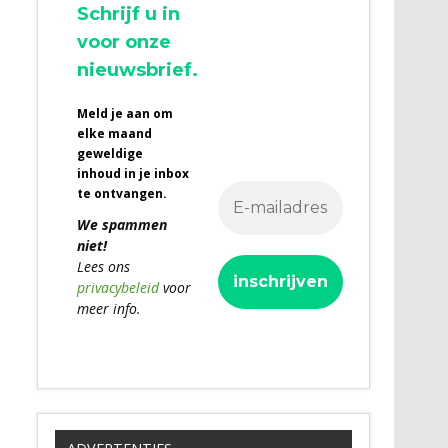
Schrijf u in
voor onze
nieuwsbrief.
Meld je aan om
elke maand
geweldige
inhoud in je inbox
te ontvangen.
We spammen
niet!
Lees ons
privacybeleid
voor
meer info.