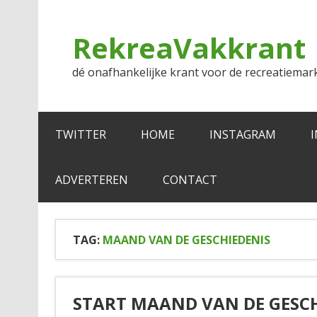
Doorgaan
naar
inhoud
RekreaVakkrant
dé onafhankelijke krant voor de recreatiemar
TWITTER
HOME
INSTAGRAM
ADVERTEREN
CONTACT
TAG:
MAAND VAN DE GESCHIEDENIS
START MAAND VAN DE GESC