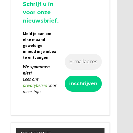
Schrijf u in
voor onze
nieuwsbrief.
Meld je aan om
elke maand
geweldige
inhoud in je inbox
te ontvangen.
We spammen
niet!
Lees ons
privacybeleid
voor
meer info.