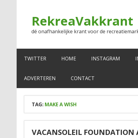
Doorgaan
naar
inhoud
RekreaVakkrant
dé onafhankelijke krant voor de recreatiemar
TWITTER
HOME
INSTAGRAM
ADVERTEREN
CONTACT
TAG:
MAKE A WISH
VACANSOLEIL FOUNDATION 