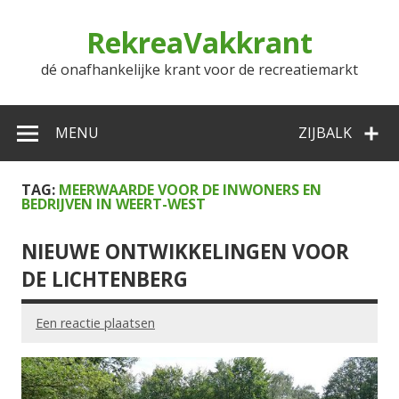
Doorgaan
naar
RekreaVakkrant
inhoud
dé onafhankelijke krant voor de recreatiemarkt
MENU
ZIJBALK
TAG:
MEERWAARDE VOOR DE INWONERS EN
BEDRIJVEN IN WEERT-WEST
NIEUWE ONTWIKKELINGEN VOOR
DE LICHTENBERG
Een reactie plaatsen