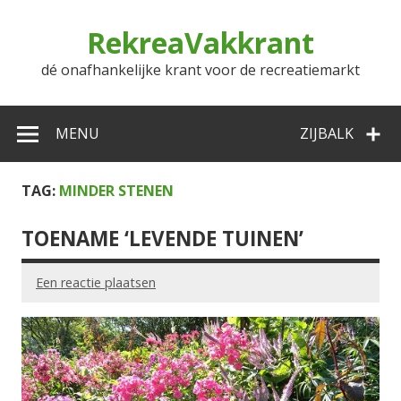
Doorgaan
naar
RekreaVakkrant
inhoud
dé onafhankelijke krant voor de recreatiemarkt
MENU
ZIJBALK
TAG:
MINDER STENEN
TOENAME ‘LEVENDE TUINEN’
Een reactie plaatsen