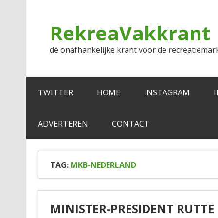
Doorgaan
naar
inhoud
RekreaVakkrant
dé onafhankelijke krant voor de recreatiemar
TWITTER
HOME
INSTAGRAM
ADVERTEREN
CONTACT
TAG:
MKB-NEDERLAND
MINISTER-PRESIDENT RUTTE 