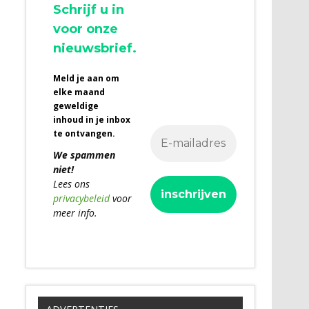
Schrijf u in
voor onze
nieuwsbrief.
Meld je aan om
elke maand
geweldige
inhoud in je inbox
te ontvangen.
We spammen
niet!
Lees ons
privacybeleid
voor
meer info.