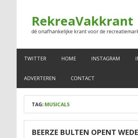
Doorgaan
naar
inhoud
RekreaVakkrant
dé onafhankelijke krant voor de recreatiemar
TWITTER
HOME
INSTAGRAM
ADVERTEREN
CONTACT
TAG:
MUSICALS
BEERZE BULTEN OPENT WEDE