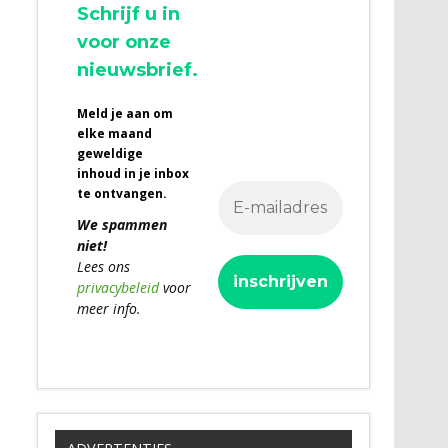
Schrijf u in
voor onze
nieuwsbrief.
Meld je aan om
elke maand
geweldige
inhoud in je inbox
te ontvangen.
We spammen
niet!
Lees ons
privacybeleid
voor
meer info.