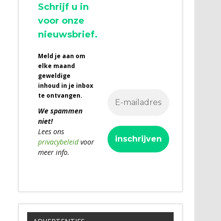
Schrijf u in
voor onze
nieuwsbrief.
Meld je aan om
elke maand
geweldige
inhoud in je inbox
te ontvangen.
We spammen
niet!
Lees ons
privacybeleid
voor
meer info.