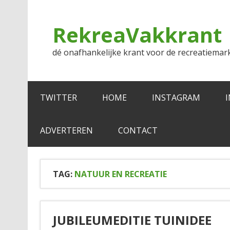
Doorgaan
naar
inhoud
RekreaVakkrant
dé onafhankelijke krant voor de recreatiemar
TWITTER
HOME
INSTAGRAM
ADVERTEREN
CONTACT
TAG:
NATUUR EN RECREATIE
JUBILEUMEDITIE TUINIDEE