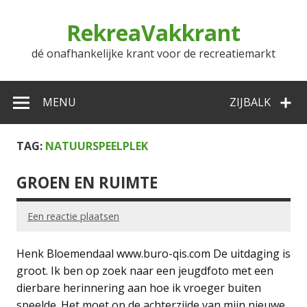
Doorgaan
naar
RekreaVakkrant
inhoud
dé onafhankelijke krant voor de recreatiemarkt
MENU
ZIJBALK
TAG:
NATUURSPEELPLEK
GROEN EN RUIMTE
Een reactie plaatsen
Henk Bloemendaal www.buro-qis.com De uitdaging is
groot. Ik ben op zoek naar een jeugdfoto met een
dierbare herinnering aan hoe ik vroeger buiten
speelde. Het moet op de achterzijde van mijn nieuwe