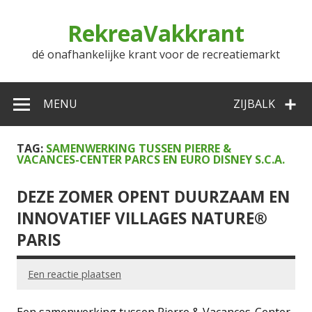
Doorgaan
naar
RekreaVakkrant
inhoud
dé onafhankelijke krant voor de recreatiemarkt
MENU
ZIJBALK
TAG:
SAMENWERKING TUSSEN PIERRE &
VACANCES-CENTER PARCS EN EURO DISNEY S.C.A.
DEZE ZOMER OPENT DUURZAAM EN
INNOVATIEF VILLAGES NATURE®
PARIS
Een reactie plaatsen
Een samenwerking tussen Pierre & Vacances-Center