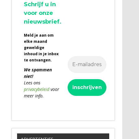
Schrijf u in
voor onze
nieuwsbrief.
Meld je aan om
elke maand
geweldige
inhoud in je inbox
te ontvangen.
We spammen
niet!
Lees ons
privacybeleid
voor
meer info.