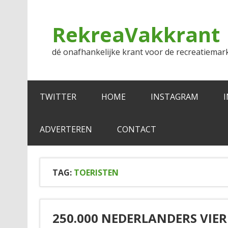
Doorgaan
naar
inhoud
RekreaVakkrant
dé onafhankelijke krant voor de recreatiemar
TWITTER
HOME
INSTAGRAM
ADVERTEREN
CONTACT
TAG:
TOERISTEN
250.000 NEDERLANDERS VIE