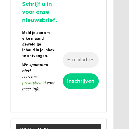
Schrijf u in
voor onze
nieuwsbrief.
Meld je aan om
elke maand
geweldige
inhoud in je inbox
te ontvangen.
We spammen
niet!
Lees ons
privacybeleid
voor
meer info.