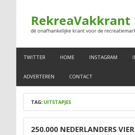
Doorgaan
naar
inhoud
RekreaVakkrant
dé onafhankelijke krant voor de recreatiemar
TWITTER
HOME
INSTAGRAM
ADVERTEREN
CONTACT
TAG:
UITSTAPJES
250.000 NEDERLANDERS VIE