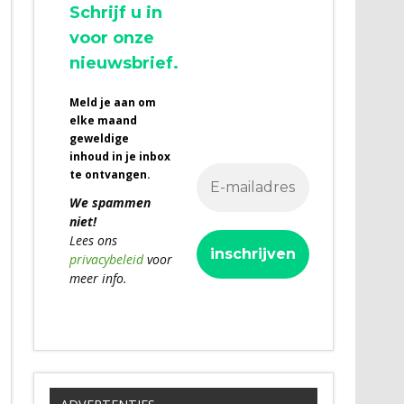
Schrijf u in
voor onze
nieuwsbrief.
Meld je aan om
elke maand
geweldige
inhoud in je inbox
te ontvangen.
We spammen
niet!
Lees ons
privacybeleid
voor
meer info.