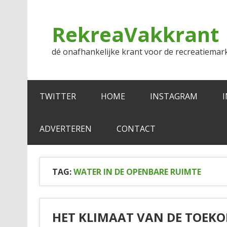
Doorgaan
naar
inhoud
RekreaVakkrant
dé onafhankelijke krant voor de recreatiemar
TWITTER
HOME
INSTAGRAM
ADVERTEREN
CONTACT
TAG:
WATER IN DE OPENBARE RUIMTE
HET KLIMAAT VAN DE TOEK