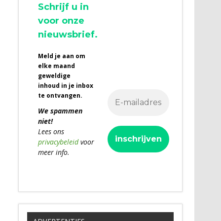
Schrijf u in
voor onze
nieuwsbrief.
Meld je aan om
elke maand
geweldige
inhoud in je inbox
te ontvangen.
We spammen
niet!
Lees ons
privacybeleid
voor
meer info.