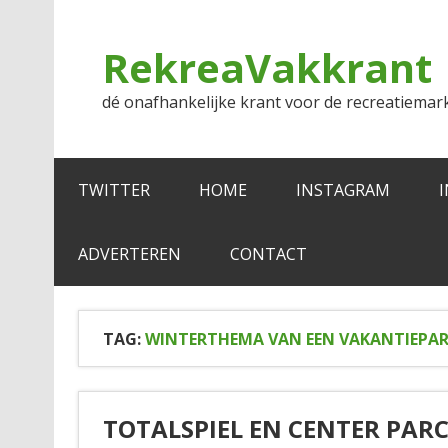
Doorgaan
naar
inhoud
RekreaVakkrant
dé onafhankelijke krant voor de recreatiemar
TWITTER
HOME
INSTAGRAM
ADVERTEREN
CONTACT
TAG:
WINTERTHEMA VAN EEN VAKANTIEPA
TOTALSPIEL EN CENTER PAR