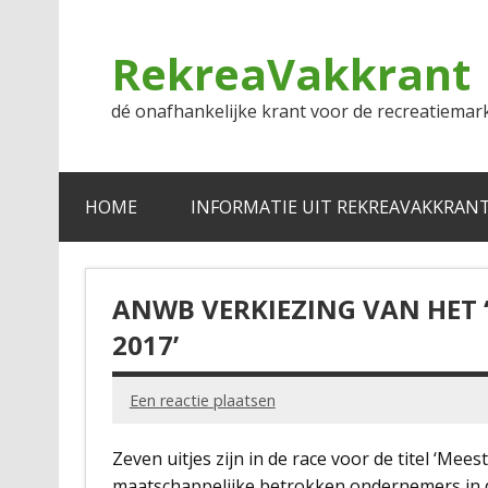
Doorgaan
naar
inhoud
RekreaVakkrant
dé onafhankelijke krant voor de recreatiemar
HOME
INFORMATIE UIT REKREAVAKKRAN
ANWB VERKIEZING VAN HET 
2017’
Een reactie plaatsen
Zeven uitjes zijn in de race voor de titel ‘Mee
maatschappelijke betrokken ondernemers in d