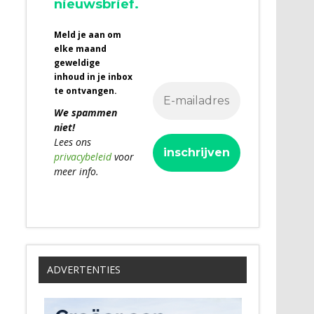
nieuwsbrief.
Meld je aan om
elke maand
geweldige
inhoud in je inbox
te ontvangen.
We spammen
niet!
Lees ons
privacybeleid
voor
meer info.
ADVERTENTIES