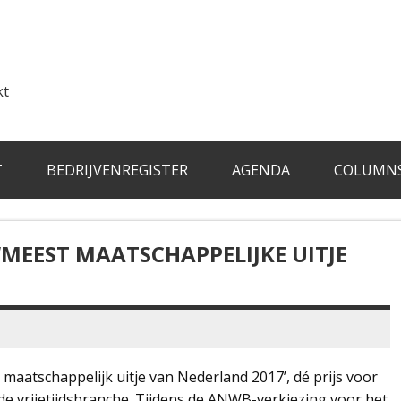
kt
T
BEDRIJVENREGISTER
AGENDA
COLUMN
‘MEEST MAATSCHAPPELIJKE UITJE
st maatschappelijk uitje van Nederland 2017’, dé prijs voor
e vrijetijdsbranche. Tijdens de ANWB-verkiezing voor het