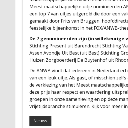
Meest maatschappelijke uitje nomineerden ANW
een top 7 van uitjes uitgerold die door een v
gemaakt door Frits van Bruggen, hoofddirect
feestelijke bijeenkomst in het FOX/ANWB-the
De 7 genomineerden zijn (in willekeurige 
Stichting Present uit Barendrecht Stichting 
Assen Avondje Uit Best (uit Best) Stichting Gr
Huizen Zorgboerderij De Buytenhof uit Rhoo
De ANWB vindt dat iedereen in Nederland er
van een leuk uitje. Als gast, of misschien ze
de verkiezing van het Meest maatschappelijk
deze prijs haar respect en waardering uitspr
groepen in onze samenleving en op deze man
vrijetijdsbranche stimuleren. Kijk voor meer i
Nieuws