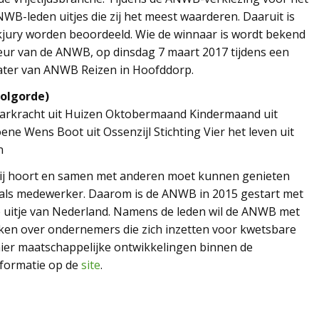
B-leden uitjes die zij het meest waarderen. Daaruit is
akjury worden beoordeeld. Wie de winnaar is wordt bekend
eur van de ANWB, op dinsdag 7 maart 2017 tijdens een
ater van ANWB Reizen in Hoofddorp.
volgorde)
Vaarkracht uit Huizen Oktobermaand Kindermaand uit
oene Wens Boot uit Ossenzijl Stichting Vier het leven uit
n
bij hoort en samen met anderen moet kunnen genieten
lfs als medewerker. Daarom is de ANWB in 2015 gestart met
e uitje van Nederland. Namens de leden wil de ANWB met
eken over ondernemers die zich inzetten voor kwetsbare
ier maatschappelijke ontwikkelingen binnen de
nformatie op de
site
.