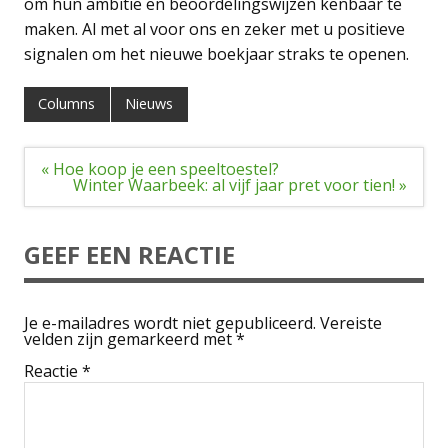
om hun ambitie en beoordelingswijzen kenbaar te
maken. Al met al voor ons en zeker met u positieve
signalen om het nieuwe boekjaar straks te openen.
Columns
Nieuws
Bericht
« Hoe koop je een speeltoestel?
navigatie
Winter Waarbeek: al vijf jaar pret voor tien! »
GEEF EEN REACTIE
Je e-mailadres wordt niet gepubliceerd.
Vereiste
velden zijn gemarkeerd met
*
Reactie
*