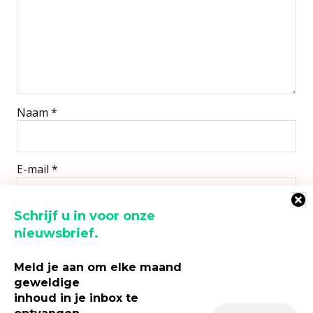
Naam
*
E-mail
*
Schrijf u in voor onze
Site
nieuwsbrief.
Meld je aan om elke maand
geweldige
inhoud in je inbox te
Mijn naam, e-mail en site opslaan in deze browser