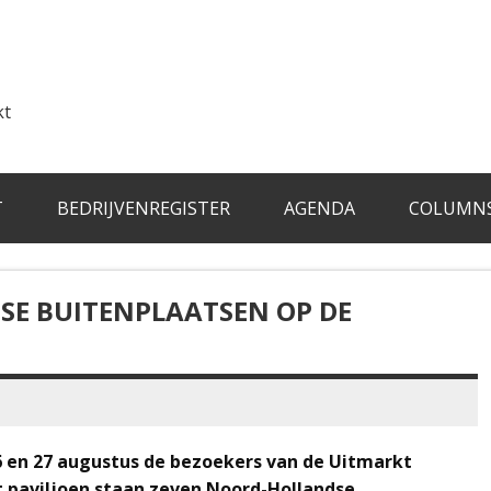
kt
T
BEDRIJVENREGISTER
AGENDA
COLUMN
SE BUITENPLAATSEN OP DE
6 en 27 augustus de bezoekers van de Uitmarkt
it paviljoen staan zeven Noord-Hollandse