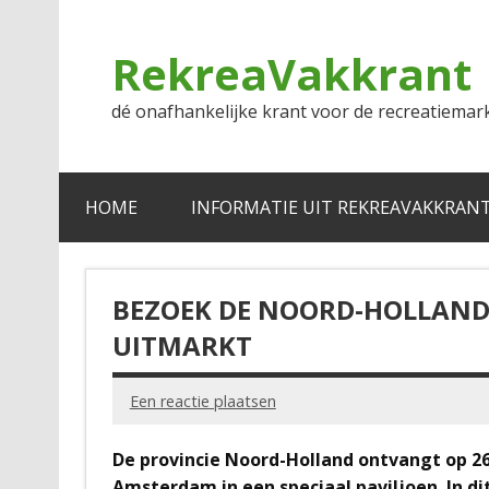
Doorgaan
naar
inhoud
RekreaVakkrant
dé onafhankelijke krant voor de recreatiemar
HOME
INFORMATIE UIT REKREAVAKKRAN
BEZOEK DE NOORD-HOLLAND
UITMARKT
Een reactie plaatsen
De provincie Noord-Holland ontvangt op 2
Amsterdam in een speciaal paviljoen. In d