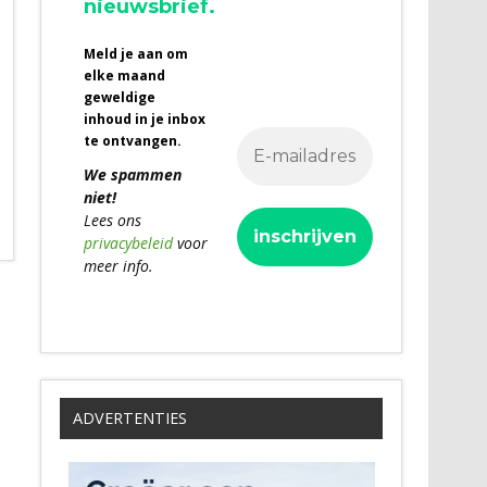
nieuwsbrief.
Meld je aan om
elke maand
geweldige
inhoud in je inbox
te ontvangen.
We spammen
niet!
Lees ons
privacybeleid
voor
meer info.
ADVERTENTIES