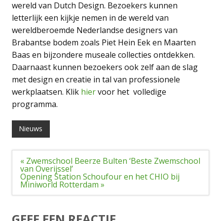
wereld van Dutch Design. Bezoekers kunnen
letterlijk een kijkje nemen in de wereld van
wereldberoemde Nederlandse designers van
Brabantse bodem zoals Piet Hein Eek en Maarten
Baas en bijzondere museale collecties ontdekken.
Daarnaast kunnen bezoekers ook zelf aan de slag
met design en creatie in tal van professionele
werkplaatsen. Klik
hier
voor het volledige
programma.
Nieuws
Bericht
« Zwemschool Beerze Bulten ‘Beste Zwemschool
navigatie
van Overijssel’
Opening Station Schoufour en het CHIO bij
Miniworld Rotterdam »
GEEF EEN REACTIE