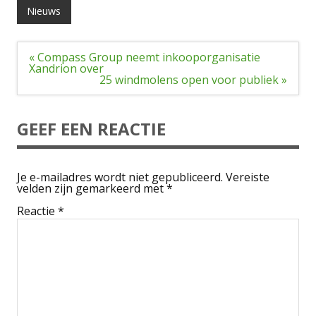
Nieuws
Bericht
« Compass Group neemt inkooporganisatie
navigatie
Xandrion over
25 windmolens open voor publiek »
GEEF EEN REACTIE
Je e-mailadres wordt niet gepubliceerd.
Vereiste
velden zijn gemarkeerd met
*
Reactie
*