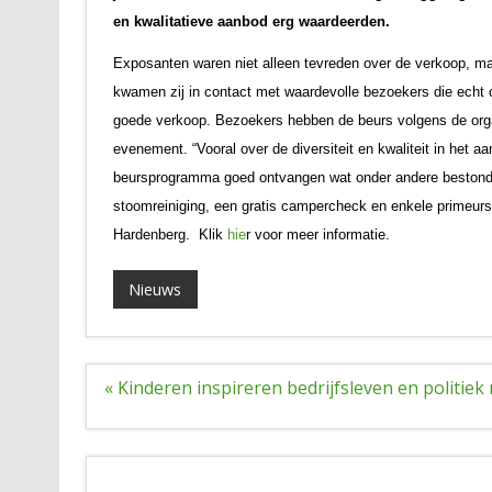
en kwalitatieve aanbod erg waardeerden.
Exposanten waren niet alleen tevreden over de verkoop, ma
kwamen zij in contact met waardevolle bezoekers die echt o
goede verkoop.
Bezoekers hebben de beurs volgens de org
evenement. “Vooral over de diversiteit en kwaliteit in het 
beursprogramma goed ontvangen wat onder andere bestond 
stoomreiniging, een gratis campercheck en enkele primeu
Hardenberg. Klik
hie
r voor meer informatie.
Nieuws
Bericht
« Kinderen inspireren bedrijfsleven en politie
navigatie