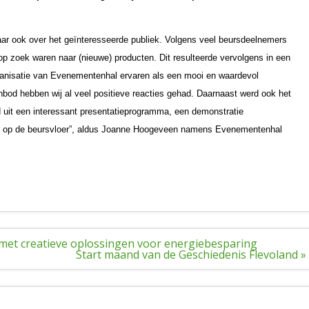
ar ook over het geïnteresseerde publiek. Volgens veel beursdeelnemers
p zoek waren naar (nieuwe) producten. Dit resulteerde vervolgens in een
anisatie van Evenementenhal ervaren als een mooi en waardevol
aanbod hebben wij al veel positieve reacties gehad. Daarnaast werd ook het
uit een interessant presentatieprogramma, een demonstratie
rs op de beursvloer”, aldus Joanne Hoogeveen namens Evenementenhal
k met creatieve oplossingen voor energiebesparing
Start maand van de Geschiedenis Flevoland »