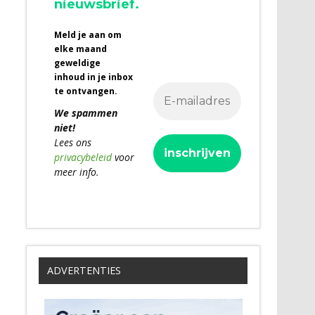
nieuwsbrief.
Meld je aan om
elke maand
geweldige
inhoud in je inbox
te ontvangen.
We spammen
niet!
Lees ons
privacybeleid
voor
meer info.
ADVERTENTIES