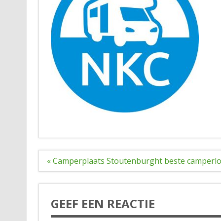
Bericht
« Camperplaats Stoutenburght beste camperlo
navigatie
GEEF EEN REACTIE