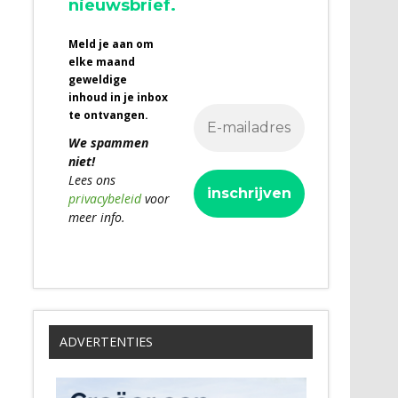
nieuwsbrief.
Meld je aan om
elke maand
geweldige
inhoud in je inbox
te ontvangen.
We spammen
niet!
Lees ons
privacybeleid
voor
meer info.
ADVERTENTIES