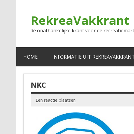
Doorgaan
naar
inhoud
RekreaVakkrant
dé onafhankelijke krant voor de recreatiemar
HOME
INFORMATIE UIT REKREAVAKKRAN
NKC
Een reactie plaatsen