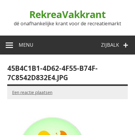
Doorgaan
naar
RekreaVakkrant
inhoud
dé onafhankelijke krant voor de recreatiemarkt
MENU
ZIJBALK
45B4C1B1-4D62-4F55-B74F-
7C8542D832E4.JPG
Een reactie plaatsen