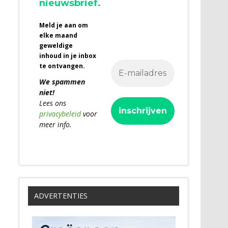
nieuwsbrief.
Meld je aan om
elke maand
geweldige
inhoud in je inbox
te ontvangen.
We spammen
niet!
Lees ons
privacybeleid
voor
meer info.
ADVERTENTIES