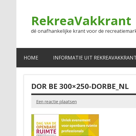
Doorgaan
naar
inhoud
RekreaVakkrant
dé onafhankelijke krant voor de recreatiemar
HOME
INFORMATIE UIT REKREAVAKKRAN
DOR BE 300×250-DORBE_NL
Een reactie plaatsen