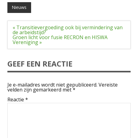
Nieuws
Bericht
« Transitievergoeding ook bij vermindering van
navigatie
de arbeidstijd?
Groen licht voor fusie RECRON en HISWA
Vereniging »
GEEF EEN REACTIE
Je e-mailadres wordt niet gepubliceerd.
Vereiste
velden zijn gemarkeerd met
*
Reactie
*