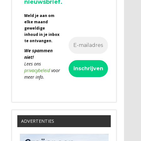
nieuwsbrief.
Meld je aan om
elke maand
geweldige
inhoud in je inbox
te ontvangen.
We spammen
niet!
Lees ons
privacybeleid
voor
meer info.
ADVERTENTIES