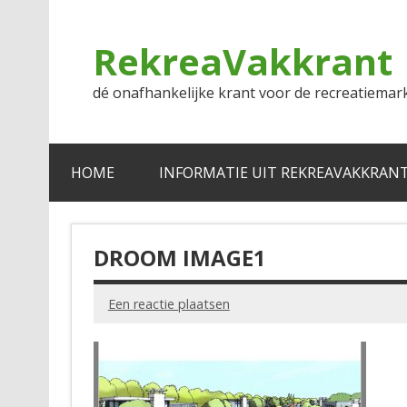
Doorgaan
naar
inhoud
RekreaVakkrant
dé onafhankelijke krant voor de recreatiemar
HOME
INFORMATIE UIT REKREAVAKKRAN
DROOM IMAGE1
Een reactie plaatsen