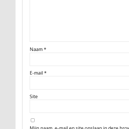
Naam
*
E-mail
*
Site
Mijn naam, e-mail en site opslaan in deze bro