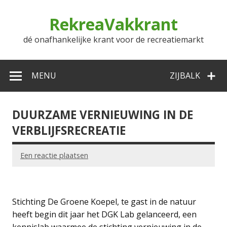
Doorgaan
naar
RekreaVakkrant
inhoud
dé onafhankelijke krant voor de recreatiemarkt
MENU
ZIJBALK
DUURZAME VERNIEUWING IN DE
VERBLIJFSRECREATIE
Een reactie plaatsen
Stichting De Groene Koepel, te gast in de natuur
heeft begin dit jaar het DGK Lab gelanceerd, een
kennislab waarmee de stichting vernieuwing in de