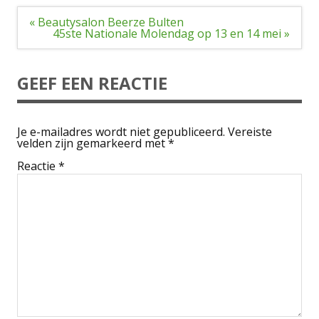
Bericht
« Beautysalon Beerze Bulten
navigatie
45ste Nationale Molendag op 13 en 14 mei »
GEEF EEN REACTIE
Je e-mailadres wordt niet gepubliceerd.
Vereiste
velden zijn gemarkeerd met
*
Reactie
*