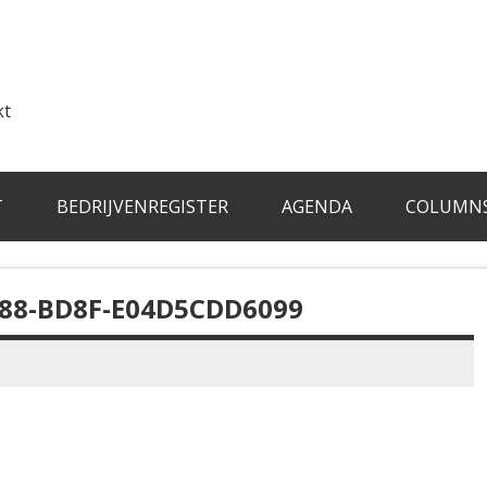
kt
T
BEDRIJVENREGISTER
AGENDA
COLUMN
88-BD8F-E04D5CDD6099