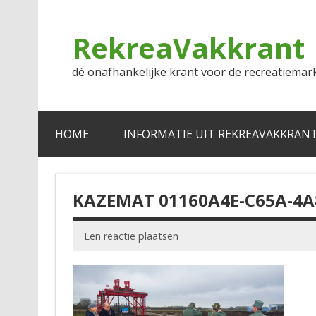
Doorgaan
naar
inhoud
RekreaVakkrant
dé onafhankelijke krant voor de recreatiemar
HOME
INFORMATIE UIT REKREAVAKKRAN
KAZEMAT 01160A4E-C65A-4A
Een reactie plaatsen