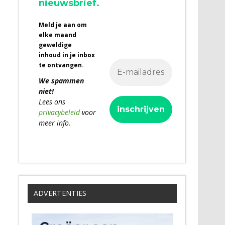
nieuwsbrief.
Meld je aan om
elke maand
geweldige
inhoud in je inbox
te ontvangen.
We spammen
niet!
Lees ons
privacybeleid
voor
meer info.
ADVERTENTIES