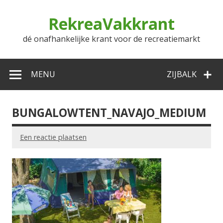
Doorgaan
naar
RekreaVakkrant
inhoud
dé onafhankelijke krant voor de recreatiemarkt
MENU
ZIJBALK
BUNGALOWTENT_NAVAJO_MEDIUM
Een reactie plaatsen