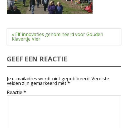
Bericht
« Elf innovaties genomineerd voor Gouden
navigatie
Klavertje Vier
GEEF EEN REACTIE
Je e-mailadres wordt niet gepubliceerd.
Vereiste
velden zijn gemarkeerd met
*
Reactie
*