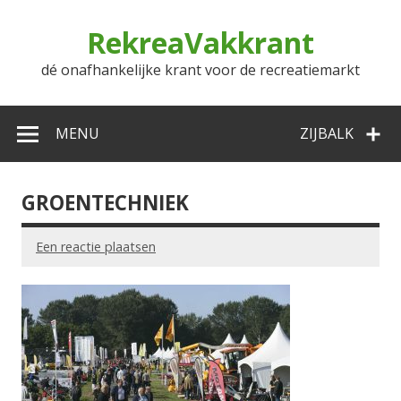
Doorgaan
naar
RekreaVakkrant
inhoud
dé onafhankelijke krant voor de recreatiemarkt
MENU
ZIJBALK
GROENTECHNIEK
Een reactie plaatsen