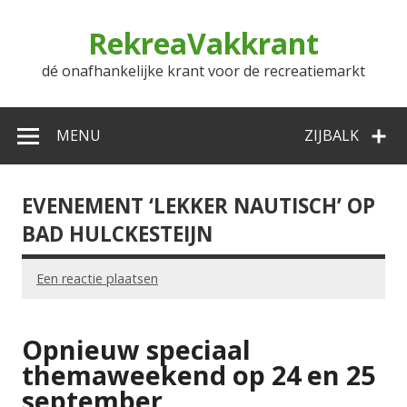
Doorgaan
naar
RekreaVakkrant
inhoud
dé onafhankelijke krant voor de recreatiemarkt
MENU
ZIJBALK
EVENEMENT ‘LEKKER NAUTISCH’ OP
BAD HULCKESTEIJN
Een reactie plaatsen
Opnieuw speciaal
themaweekend op 24 en 25
september