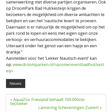
samenwerking met diverse partijen organiseren. Ook
op DroomPark Bad Hulckesteijn krijgen de
bezoekers de mogelijkheid om diverse ambachten te
bekijken en van het ‘nautische leven’ te proeven.
Daarnaast is er natuurlijk de mogelijkheid om op het
park rond te lopen en eens met eigen ogen onze
verkoop- en verhuuraccommodaties te bekijken.
Uiteraard onder het genot van een hapje en een
drankje.”
Aanmelden voor het ‘Lekker Nautisch event’ kan
op:
www.droomparken.nl/nazomereventbadhulckest
eijn
Nieuws
Bericht
« AquaZoo Friesland behaalt 100.000ste
navigatie
bezoeker
Lancering Scheveningen Zuivert »