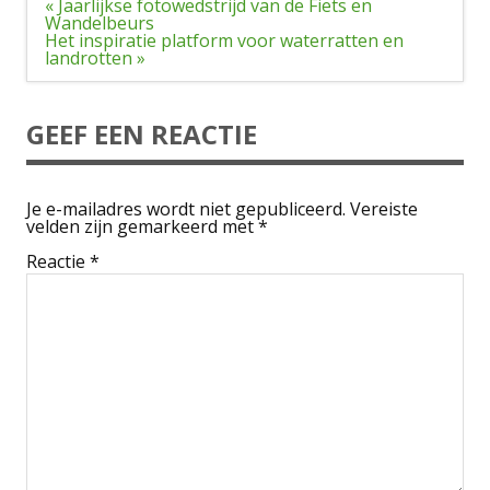
Bericht
« Jaarlijkse fotowedstrijd van de Fiets en
navigatie
Wandelbeurs
Het inspiratie platform voor waterratten en
landrotten »
GEEF EEN REACTIE
Je e-mailadres wordt niet gepubliceerd.
Vereiste
velden zijn gemarkeerd met
*
Reactie
*