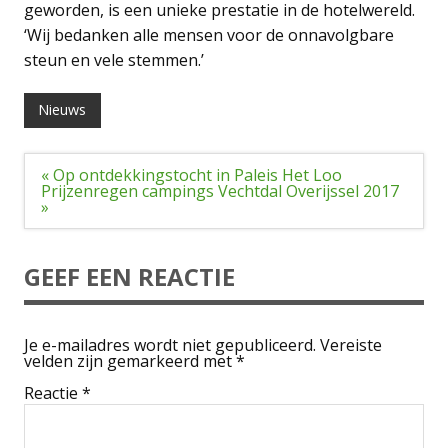
geworden, is een unieke prestatie in de hotelwereld.
‘Wij bedanken alle mensen voor de onnavolgbare
steun en vele stemmen.’
Nieuws
Bericht
« Op ontdekkingstocht in Paleis Het Loo
navigatie
Prijzenregen campings Vechtdal Overijssel 2017
»
GEEF EEN REACTIE
Je e-mailadres wordt niet gepubliceerd.
Vereiste
velden zijn gemarkeerd met
*
Reactie
*